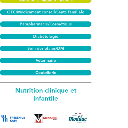
Nutrition Clinique & Infantile
OTC/Médicament conseil/Santé familiale
Parapharmacie/Cosmétique
Diabétologie
Soin des plaies/DM
Vétérinaire
Coutellerie
Nutrition clinique et
infantile