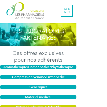
ME
NU
LES LABORATOIRES
PARTENAIRES
Des offres exclusives
pour nos adhérents
Aromathérapie/Homéopathie/Phytothérapie
Compression veinuse/Orthopédie
Génériques
Matériel médical